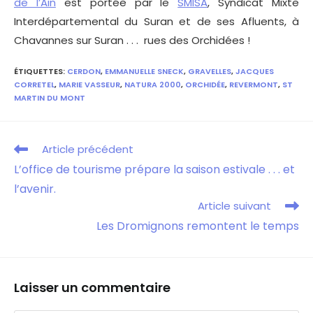
de l’Ain
est portée par le
SMISA
, Syndicat Mixte
Interdépartemental du Suran et de ses Afluents, à
Chavannes sur Suran . . . rues des Orchidées !
ÉTIQUETTES
:
CERDON
,
EMMANUELLE SNECK
,
GRAVELLES
,
JACQUES
CORRETEL
,
MARIE VASSEUR
,
NATURA 2000
,
ORCHIDÉE
,
REVERMONT
,
ST
MARTIN DU MONT
Article précédent
L’office de tourisme prépare la saison estivale . . . et
l’avenir.
Article suivant
Les Dromignons remontent le temps
Laisser un commentaire