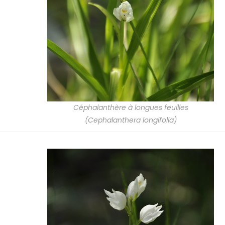
Céphalanthère à longues feuilles
(Cephalanthera longifolia)