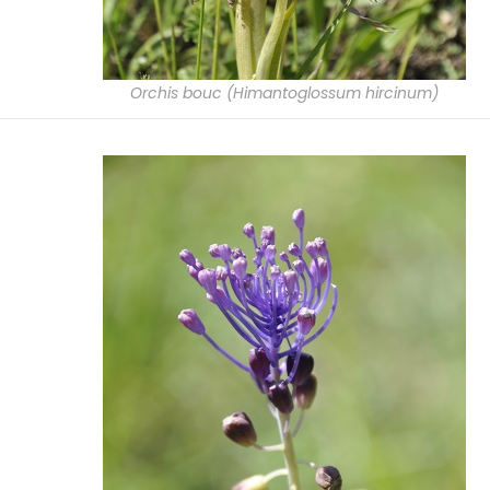
Orchis bouc (Himantoglossum hircinum)