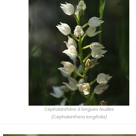
Céphalanthère à longues feuilles
(Cephalanthera longifolia)