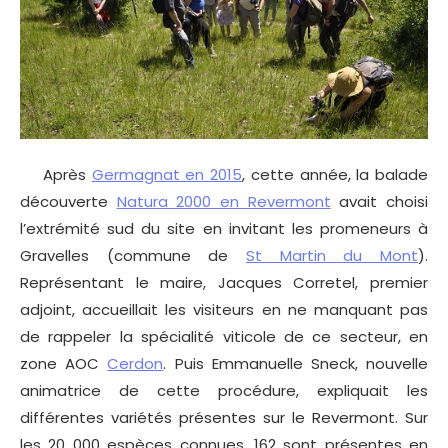
Après
Germagnat en 2015
, cette année, la balade
découverte
Natura 2000 en Revermont
avait choisi
l’extrémité sud du site en invitant les promeneurs à
Gravelles (commune de
St Martin du Mont
).
Représentant le maire, Jacques Corretel, premier
adjoint, accueillait les visiteurs en ne manquant pas
de rappeler la spécialité viticole de ce secteur, en
zone AOC
Cerdon
. Puis Emmanuelle Sneck, nouvelle
animatrice de cette procédure, expliquait les
différentes variétés présentes sur le Revermont. Sur
les 20 000 espèces connues, 162 sont présentes en