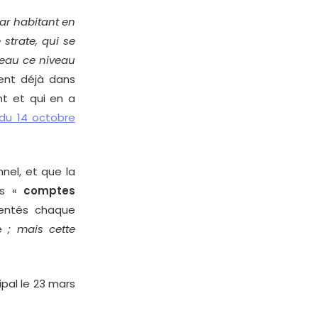
ar habitant en
strate, qui se
veau ce niveau
ent déjà dans
nt et qui en a
 du 14 octobre
nel, et que la
es «
comptes
entés chaque
ie
; mais cette
ipal le 23 mars