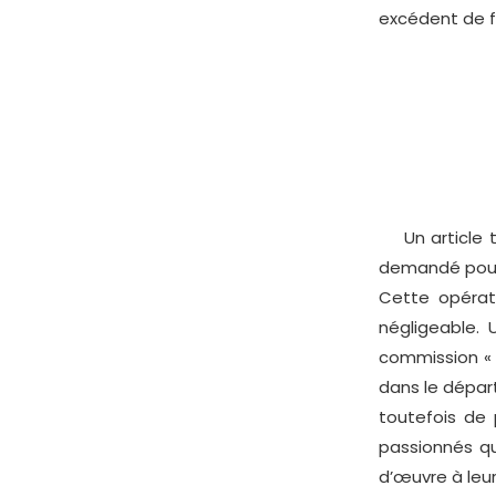
excédent de f
Un article trè
demandé pour 
Cette opérat
négligeable. 
commission « a
dans le départ
toutefois de p
passionnés qu
d’œuvre à leurs