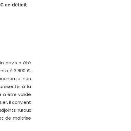
 € en déficit
 Un devis a été
nte à 3 800 €.
 économie non
 présenté à la
r à être validé
er, il convient
adjoints ruraux
et de maîtrise