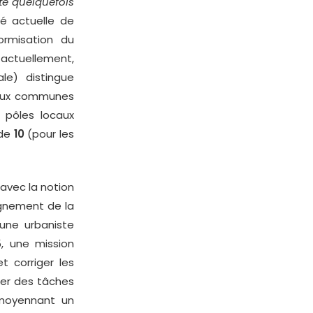
ité quelquefois
é actuelle de
ormisation du
 actuellement,
le) distingue
g aux communes
, pôles locaux
 de
10
(pour les
avec la notion
agnement de la
une urbaniste
5, une mission
t corriger les
ser des tâches
 moyennant un