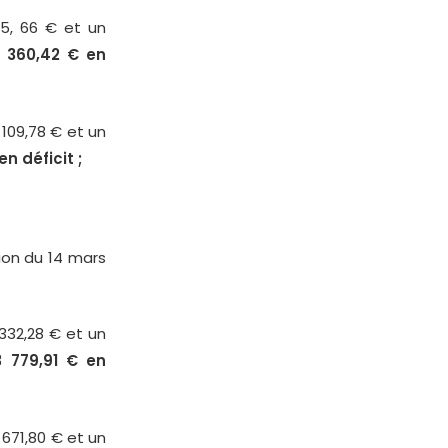
95, 66 € et un
6 360,42 € en
 109,78 € et un
n déficit ;
nion du 14 mars
4332,28 € et un
3 779,91 € en
 671,80 € et un