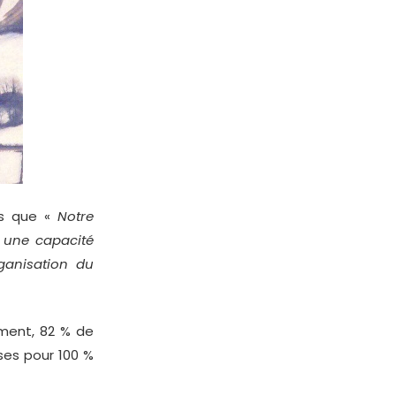
lus que «
Notre
c une capacité
rganisation du
ment, 82 % de
ses pour 100 %