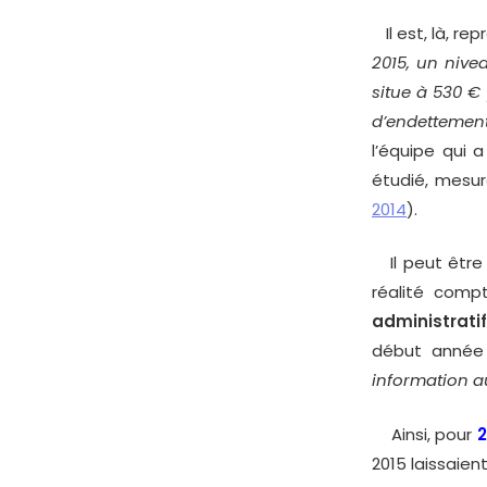
Il est, là, re
2015, un nive
situe à 530 €
d’endetteme
l’équipe qui 
étudié, mesu
2014
).
Il peut être 
réalité comp
administrati
début année
information a
Ainsi, pour
2
2015 laissaien