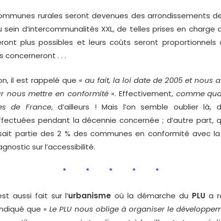
mmunes rurales seront devenues des arrondissements 
au sein d’intercommunalités XXL, de telles prises en charge 
eront plus possibles et leurs coûts seront proportionnels à
ls concerneront . . .
, il est rappelé que «
au fait, la loi date de 2005 et nous 
ur nous mettre en conformité
». Effectivement,
comme quas
s de France
, d’ailleurs ! Mais l’on semble oublier là, 
effectuées pendant la décennie concernée ; d’autre part, qu
ait partie des 2 % des communes en conformité avec la l
gnostic sur l’accessibilité.
* * * * *
aussi fait sur l’
urbanisme
où la démarche du
PLU
a r
 indiqué que «
Le PLU nous oblige à organiser le développem