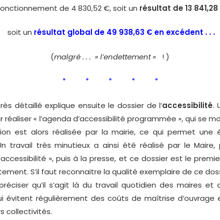
onctionnement de 4 830,52 €, soit un
résultat de 13 841,28
soit un
résultat global de 49 938,63 € en excédent . . .
(
malgré . . . » l’endettement «
! )
* * * * *
s détaillé explique ensuite le dossier de l’
accessibilité
.
réaliser « l’agenda d’accessibilité programmée », qui se mo
ion est alors réalisée par la mairie, ce qui permet une
Un travail très minutieux a ainsi été réalisé par le Maire,
ccessibilité », puis à la presse, et ce dossier est le premie
ement. S’il faut reconnaitre la qualité exemplaire de ce dossi
réciser qu’il s’agit là du travail quotidien des maires et 
i évitent régulièrement des coûts de maîtrise d’ouvrage 
 collectivités.