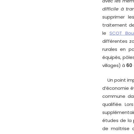
avec les mêmes
difficile à tr
supprimer le
traitement de
le
SCOT Bou
différentes z
rurales en pa
équipés, pôle
villages) à
60
Un point impo
d’économie év
commune dans
qualifiée. Lo
supplémentair
études de la 
de maîtrise 