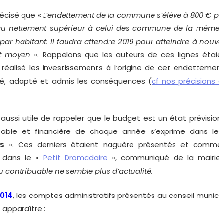
précisé que «
L’endettement de la commune s’élève à 800 € p
au nettement supérieur à celui des commune de la même 
 par habitant. Il faudra attendre 2019 pour atteindre à nou
nt moyen
». Rappelons que les auteurs de ces lignes étai
a réalisé les investissements à l’origine de cet endetteme
ré, adapté et admis les conséquences (
cf nos précisions
aussi utile de rappeler que le budget est un état prévision
table et financière de chaque année s’exprime dans l
fs
». Ces derniers étaient naguère présentés et comm
 dans le «
Petit Dromadaire
», communiqué de la mair
u contribuable ne semble plus d’actualité.
014
, les comptes administratifs présentés au conseil munic
t apparaître :