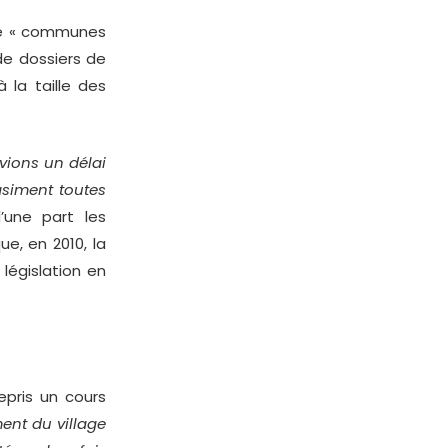
de « communes
de dossiers de
 la taille des
avions un délai
iment toutes
d’une part les
e, en 2010, la
égislation en
epris un cours
ent du village