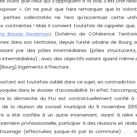
 outils que ceux qui s’appliquent à la ville, c’est une réal
ansposer
». On ne peut que faire remarquer que la volont
s petites collectivités ne fera qu’accentuer cette unif
s contraintes ! Mais il convient toutefois de rappeler que,
rg Bresse Revermont
(Schéma de COhérence Territoria
ones dans son territoires, depuis l’unité urbaine de Bour
ssant par des pôles intermédiaires (pôles structurants
s intermédiaires) ; avec des objectifs variant quand même
(Bourg) logements à l’hectare.
rtant est toutefois oublié dans ce sujet, en contradiction 
oquée dans le dossier d’accessibilité. En effet, l’accomp
 la démarche du PLU est contractuellement confié à 
rs de la réunion de conseil municipal du 9 novembre 201
e a été confiée à un autre intervenant, visant à relire e
première professionnelle, participer à des réunions et réali
d’ouvrage (effectuées jusque-là par la commune) . . .