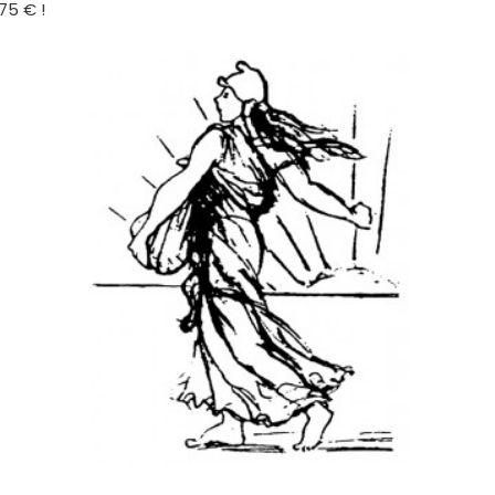
75 € !