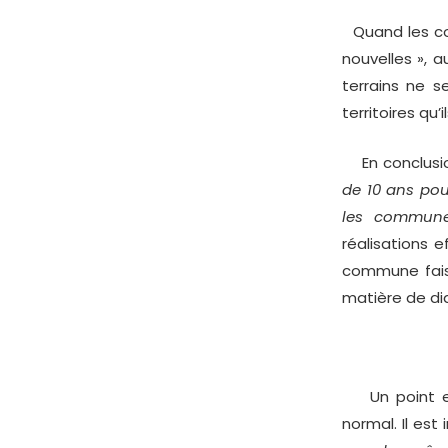
Quand les co
nouvelles », 
terrains ne s
territoires qu’i
En conclusion
de 10 ans po
les commune
réalisations 
commune fais
matière de dia
Un point est 
normal. Il est