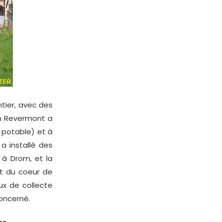
tier, avec des
an Revermont a
 potable) et à
a installé des
 à Drom, et la
t du coeur de
ux de collecte
concerné.