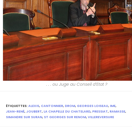
. . . ou Juge au Conseil d’Etat ?
ÉTIQUETTES
:
ALEXIS
,
CANTONNIER
,
DROM
,
GEORGES LOISEAU
,
IME
,
JEAN-RENÉ
,
JOUBERT
,
LA CHAPELLE DU CHATELARD
,
PRESSIAT
,
RAMASSE
,
SIMANDRE SUR SURAN
,
ST GEORGES SUR RENOM
,
VILLEREVERSURE