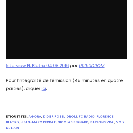
Interview Fl. Blatrix 04 08 2016
par
01250DROM
Pour l’intégralité de l’émission (45 minutes en quatre
parties), cliquer
ici
.
ÉTIQUETTES
:
AGORA
,
DIDIER POBEL
,
DROM
,
FC RADIO
,
FLORENCE
BLATRIX
,
JEAN-MARC PERRAT
,
NICOLAS BERNARD
,
PARLONS VRAI
,
VOIX
DE L'AIN