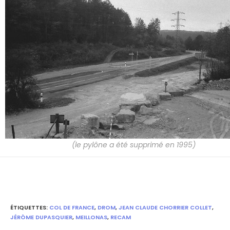
(le pylône a été supprimé en 1995)
ÉTIQUETTES
:
COL DE FRANCE
,
DROM
,
JEAN CLAUDE CHORRIER COLLET
,
JÉRÔME DUPASQUIER
,
MEILLONAS
,
RECAM