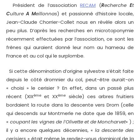
Président de l’association
RECAM
(
R
echerche
E
t
C
ulture
A M
eillonnas
) et passionné d’histoire locale,
Jean-Claude Chorrier-Collet nous en révèle alors un
peu plus. D’après les recherches en microtoponymie
récemment effectuées par l’association, ce sont les
frênes qui auraient donné leur nom au hameau de
France et au col qui le surplombe.
Si cette dénomination d’origine sylvestre s’était faite
depuis le côté dromnier du col, peut-être aurait-on
« choisi » le cerisier ? En effet, dans un passé plus
ème
ème
récent (XIX
et XX
siècle) ces arbres fruitiers
bordaient la route dans la descente vers Drom (celle
qui descends sur Montmerle ne date que de 1859, en
«
coupant les vignes de l’Olivette et de Moncharvet
« ) ;
il y a encore quelques décennies, «
la descente des
cerisiers
» était même le rendez-vous dominical de la