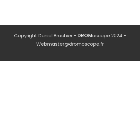
Copyright Daniel Brochier -
DROM
oscope 2024 -
Webmaster@dromoscope.fr