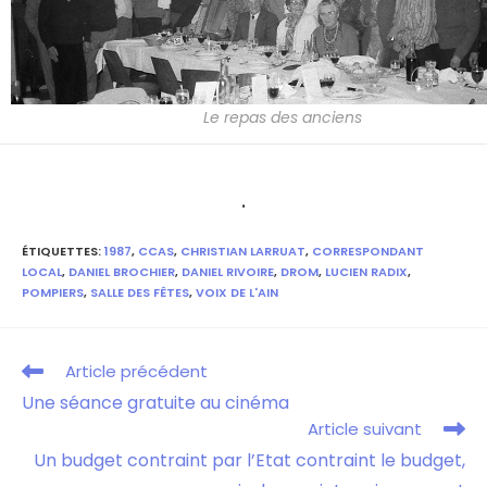
Le repas des anciens
.
ÉTIQUETTES
:
1987
,
CCAS
,
CHRISTIAN LARRUAT
,
CORRESPONDANT
LOCAL
,
DANIEL BROCHIER
,
DANIEL RIVOIRE
,
DROM
,
LUCIEN RADIX
,
POMPIERS
,
SALLE DES FÊTES
,
VOIX DE L'AIN
Article précédent
Une séance gratuite au cinéma
Article suivant
Un budget contraint par l’Etat contraint le budget,