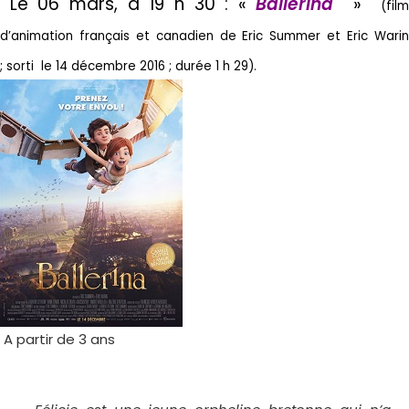
Le 06 mars
, à 19 h 30 : «
Ballerina
»
(fil
d’animation français et canadien de Eric Summer et Eric Warin
;
sorti le 14 décembre 2016 ; durée 1 h 29).
A partir de 3 ans