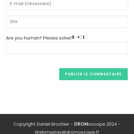
Are you human? Please solve:
Copyright Daniel Brochier -
DROM
oscope 2024 -
Webmaster@dromoscope.fr