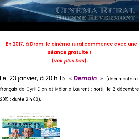
En 2017, à Drom, le cinéma rural commence avec une
séance gratuite !
(
voir plus bas
).
Le 23 janvier
, à 20 h 15 : «
Demain
»
(documentair
;
français de Cyril Dion et Mélanie Laurent
sorti le 2 décembr
2015 ; durée 2 h 00).