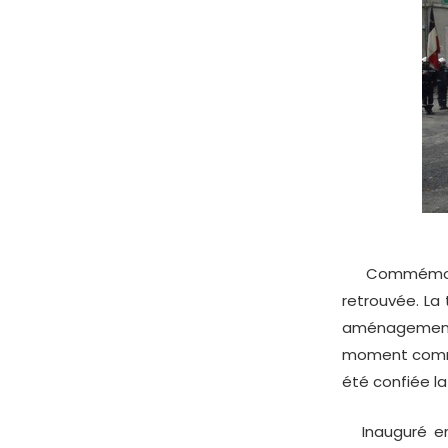
Commémorati
retrouvée. La 
aménagement
moment commém
été confiée la
Inauguré en 