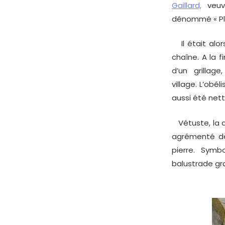
Gaillard,
veuve
dénommé « Pla
Il était alor
chaîne. A la 
d’un grilla
village. L’obé
aussi été nett
Vétuste, la da
agrémenté de
pierre. Symb
balustrade gr