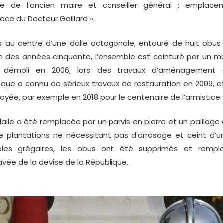
 de l’ancien maire et conseiller général ; emplacem
ce du Docteur Gaillard ».
s au centre d’une dalle octogonale, entouré de huit obus 
fin des années cinquante, l’ensemble est ceinturé par un 
ge, démoli en 2006, lors des travaux d’aménagement
lisque a connu de sérieux travaux de restauration en 2009, et
oyée, par exemple en 2018 pour le centenaire de l’armistice.
lle a été remplacée par un parvis en pierre et un paillage e
 plantations ne nécessitant pas d’arrosage et ceint d’u
oles grégaires, les obus ont été supprimés et remp
avée de la devise de la République.