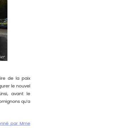
e de la paix
gurer le nouvel
si, avant le
romignons qu’a
donné par Mme