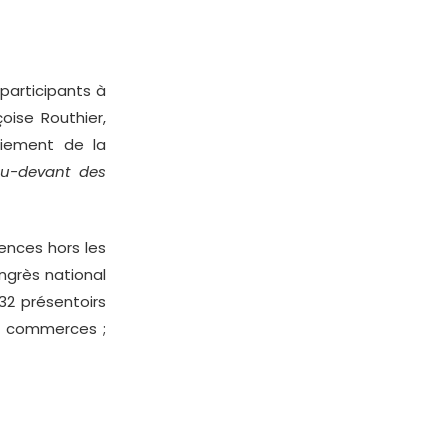
 participants à
çoise Routhier,
loiement de la
 au-devant des
ences hors les
ongrès national
32 présentoirs
ou commerces ;