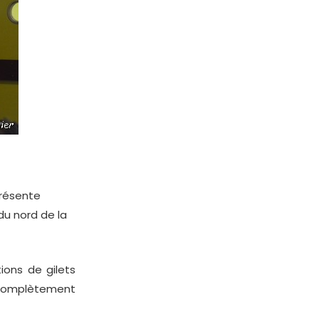
eprésente
u nord de la
ons de gilets
t complètement