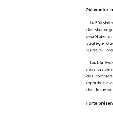
Réinventer l
14 500 visiteu
des visites gu
secrétaire et
stratégie d’a
visiteurs
« , ma
Les bénévoles
murs lors de m
des pompiers,
répartis sur 
des document
Forte prése