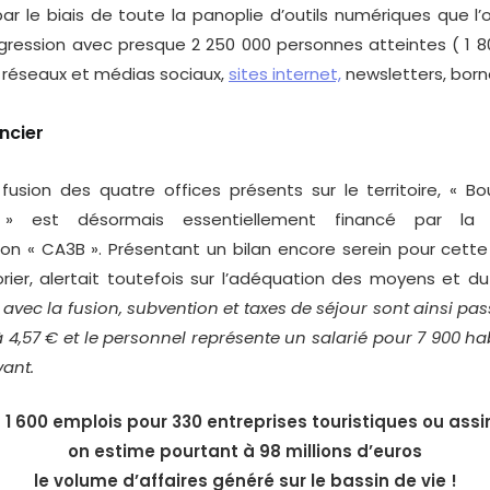
r le biais de toute la panoplie d’outils numériques que l’
ogression avec presque 2 250 000 personnes atteintes ( 1 8
 réseaux et médias sociaux,
sites internet,
newsletters, borne
ancier
sion des quatre offices présents sur le territoire, « B
s » est désormais essentiellement financé par l
on « CA3B ». Présentant un bilan encore serein pour cette
sorier, alertait toutefois sur l’adéquation des moyens et d
:
avec la fusion, subvention et taxes de séjour sont ainsi pa
 4,57 € et le personnel représente un salarié pour 7 900 ha
ant.
1 600 emplois pour 330 entreprises touristiques ou assi
on estime pourtant à 98 millions d’euros
le volume d’affaires généré sur le bassin de vie !