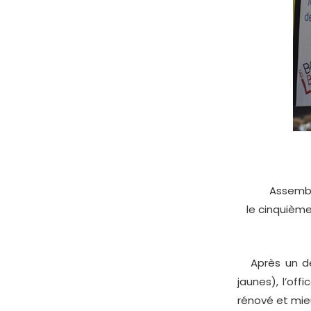
Assemblé
le cinquièm
Après un déb
jaunes), l’of
rénové et mieu