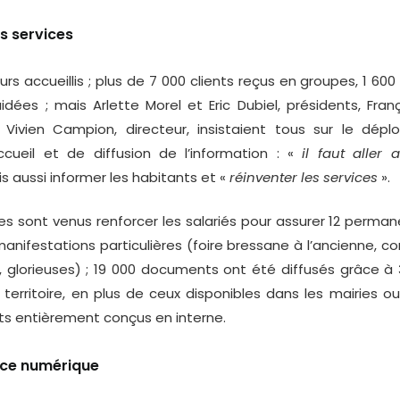
es services
rs accueillis ; plus de 7 000 clients reçus en groupes, 1 600
idées ; mais Arlette Morel et Eric Dubiel, présidents, Fran
 Vivien Campion, directeur, insistaient tous sur le dép
ccueil et de diffusion de l’information : «
il faut aller
is aussi informer les habitants et «
réinventer les services
».
 sont venus renforcer les salariés pour assurer 12 perman
anifestations particulières (foire bressane à l’ancienne, c
 glorieuses) ; 19 000 documents ont été diffusés grâce à 
le territoire, en plus de ceux disponibles dans les mairies 
s entièrement conçus en interne.
nce numérique