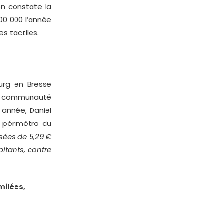
on constate la
00 000 l’année
s tactiles.
ourg en Bresse
a communauté
 année, Daniel
u périmètre du
ssées de 5,29 €
bitants, contre
milées,