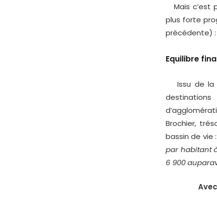
Mais c’est pa
plus forte pr
précédente) :
Equilibre fin
Issu de la fu
destination
d’agglomérati
Brochier, tré
bassin de vie 
par habitant à
6 900 auparav
Avec 