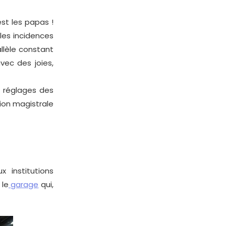
est les papas !
les incidences
allèle constant
avec des joies,
e réglages des
tion magistrale
institutions
 le
garage
qui,