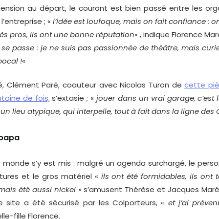
ension au départ, le courant est bien passé entre les orga
’entreprise ; «
l’idée est loufoque, mais on fait confiance : on
ès pros, ils ont une bonne réputation
« , indique Florence Mar
se passe : je ne suis pas passionnée de théâtre, mais curi
bocal !
«
 Clément Paré, coauteur avec Nicolas Turon de
cette pi
taine de fois,
s’extasie ; «
jouer dans un vrai garage, c’est l
un lieu atypique, qui interpelle, tout à fait dans la ligne des
 papa
 monde s’y est mis : malgré un agenda surchargé, le pers
itures et le gros matériel «
ils ont été formidables, ils ont t
ais été aussi nickel »
s’amusent Thérèse et Jacques Maréc
 le site a été sécurisé par les Colporteurs, «
et j’ai préven
lle-fille Florence.