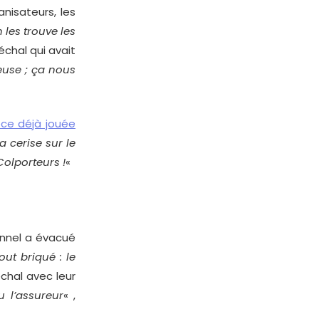
nisateurs, les
 les trouve les
échal qui avait
euse ; ça nous
èce déjà jouée
a cerise sur le
 Colporteurs !
«
onnel a évacué
out briqué : le
hal avec leur
u l’assureur
« ,