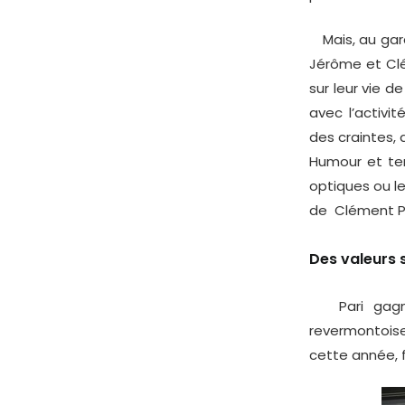
Mais, au garag
Jérôme et Clé
sur leur vie d
avec l’activit
des craintes, 
Humour et ten
optiques ou le
de Clément Pa
Des valeurs 
Pari gagné 
revermontoise
cette année, f