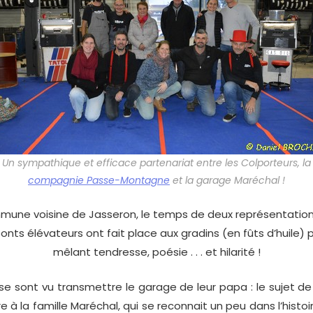
Un sympathique et efficace partenariat entre les Colporteurs, la
compagnie Passe-Montagne
et la garage Maréchal !
mune voisine de Jasseron, le temps de deux représentation
ponts élévateurs ont fait place aux gradins (en fûts d’huile)
mêlant tendresse, poésie . . . et hilarité !
e sont vu transmettre le garage de leur papa : le sujet de 
re à la famille Maréchal, qui se reconnait un peu dans l’histoi