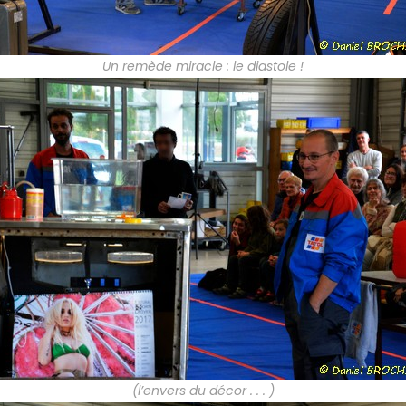
Un remède miracle : le diastole !
(l’envers du décor . . . )