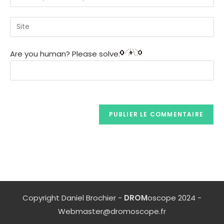
Are you human? Please solve:
Copyright Daniel Brochier -
DROM
oscope 2024 -
Webmaster@dromoscope.fr