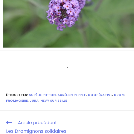
.
ÉTIQUETTES
:
AURÉLIE PITTON
,
AURÉLIEN PERRET
,
COOPÉRATIVE
,
DROM
,
FROMAGERIE
,
JURA
,
NEVY SUR SEILLE
Article précédent
Les Dromignons solidaires