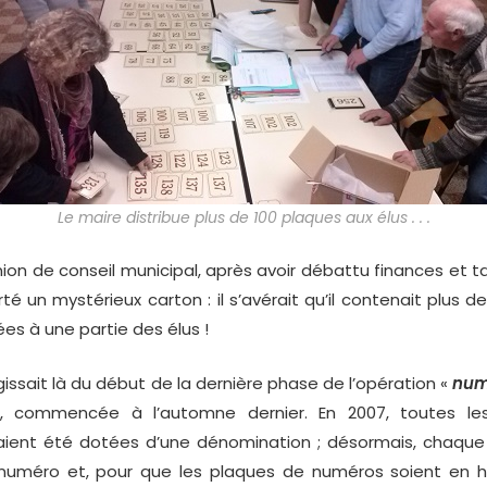
Le maire distribue plus de 100 plaques aux élus . . .
ion de conseil municipal, après avoir débattu finances et ta
é un mystérieux carton : il s’avérait qu’il contenait plus 
uées à une partie des élus !
’agissait là du début de la dernière phase de l’opération «
num
», commencée à l’automne dernier. En 2007, toutes le
ent été dotées d’une dénomination ; désormais, chaque
 numéro et, pour que les plaques de numéros soient en 