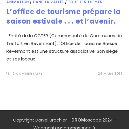
ANIMATION
/
DANS LA VALLÉE
/
TOUS LES THÈMES
L’office de tourisme prépare la
saison estivale . . . et l’avenir.
Entité de la CCTER (Communauté de Communes de
Treffort en Revermont), l’Office de Tourisme Bresse
Revermont est une structure associative. Son siège
et ses locaux…
0 COMMENTAIRE
26 MARS 2016
Copyright Daniel Brochier -
DROM
oscope 2024 -
Webmaster@dromoscope.fr