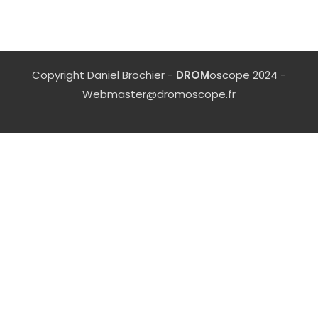
Copyright Daniel Brochier -
DROM
oscope 2024 -
Webmaster@dromoscope.fr