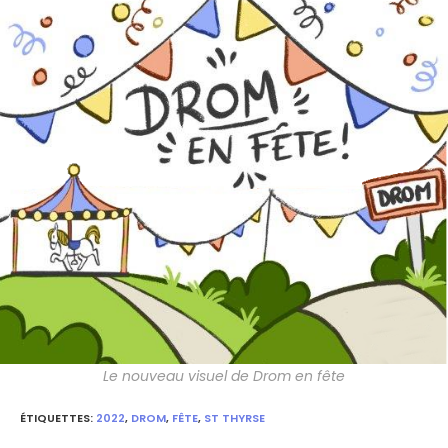
Le nouveau visuel de Drom en fête
ÉTIQUETTES
:
2022
,
DROM
,
FÊTE
,
ST THYRSE