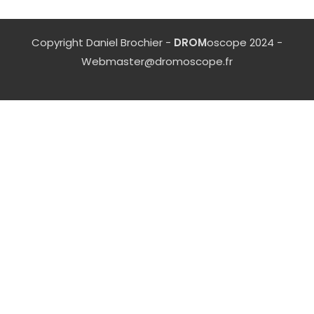
Copyright Daniel Brochier -
DROM
oscope 2024 -
Webmaster@dromoscope.fr