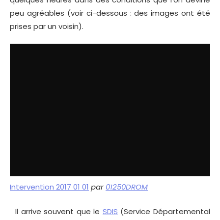
peu agréables (voir ci-dessous : des images ont été
prises par un voisin).
Intervention 2017 01 01
par
01250DROM
Il arrive souvent que le
SDIS
(Service Départemental