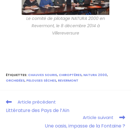
Le comité de pilotage NATURA 2000 en
Revermont, le 8 décembre 2014 à
Villereversure
ÉTIQUETTES
:
CHAUVES SOURIS
,
CHIROPTÈRES
,
NATURA 2000
,
ORCHIDÉES
,
PELOUSES SÈCHES
,
REVERMONT
Article précédent
Littérature des Pays de l’Ain
Article suivant
Une oasis, impasse de la Fontaine ?