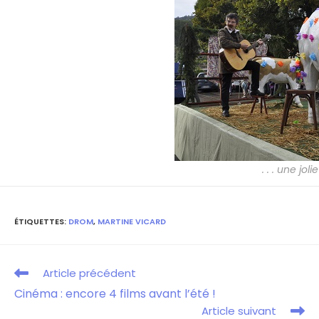
. . . une jo
ÉTIQUETTES
:
DROM
,
MARTINE VICARD
Article précédent
Cinéma : encore 4 films avant l’été !
Article suivant