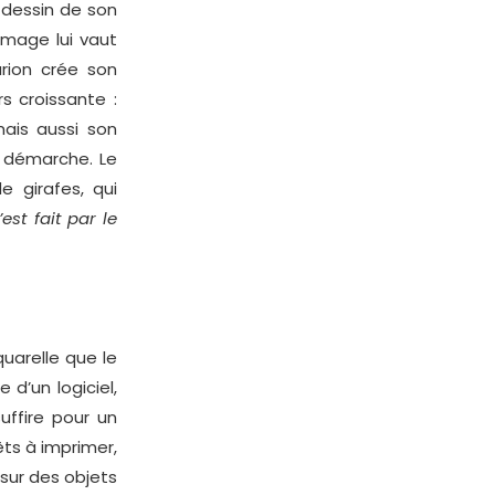
 dessin de son
’image lui vaut
arion crée son
s croissante :
mais aussi son
a démarche. Le
e girafes, qui
’est fait par le
uarelle que le
 d’un logiciel,
uffire pour un
êts à imprimer,
 sur des objets