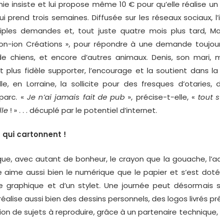
 insiste et lui propose même 10 € pour qu’elle réalise un
lui prend trois semaines. Diffusée sur les réseaux sociaux, l
iples demandes et, tout juste quatre mois plus tard, M
 Ion-ion Créations », pour répondre à une demande toujour
e chiens, et encore d’autres animaux. Denis, son mari, 
t plus fidèle supporter, l’encourage et la soutient dans l
le, en Lorraine, la sollicite pour des fresques d’otaries, d
parc. «
Je n’ai jamais fait de pub
», précise-t-elle, «
tout s
lle
! » . . . décuplé par le potentiel d’internet.
 qui cartonnent !
que, avec autant de bonheur, le crayon que la gouache, l’aq
ste aime aussi bien le numérique que le papier et s’est dotée
e graphique et d’un stylet. Une journée peut désormais s
 réalise aussi bien des dessins personnels, des logos livrés pr
ion de sujets à reproduire, grâce à un partenaire technique,