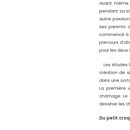
avant même de
pendant sa sco
autre passion.
ses parents a
commencé à co
parcours d’obs
pour les deux 
Les études la
création de s
dans une sorte
La première e
chômage. Le d
dessiner les c
Du petit croq