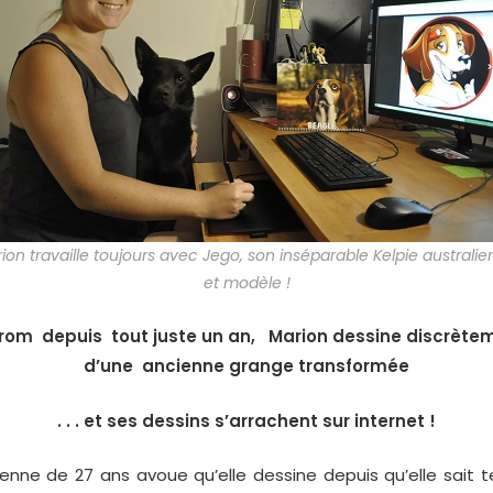
ion travaille toujours avec Jego, son inséparable Kelpie australien .
et modèle !
Drom depuis tout juste un an, Marion dessine discrèt
d’une ancienne grange transformée
. . . et ses dessins s’arrachent sur internet !
ne de 27 ans avoue qu’elle dessine depuis qu’elle sait te