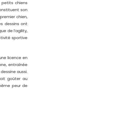
 petits chiens
constituent son
 premier chien,
es dessins ont
 de l’agility,
tivité sportive
une licence en
nne, entraînée
 dessine aussi.
doit goûter au
a même peur de