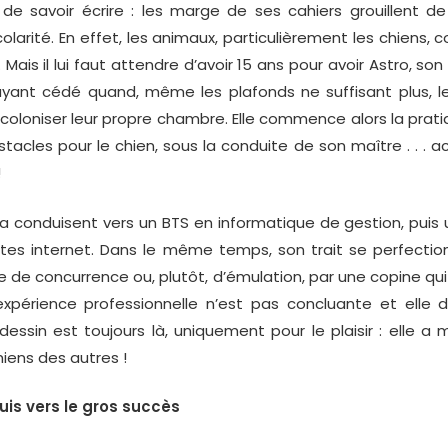
 savoir écrire : les marge de ses cahiers grouillent de
larité. En effet, les animaux, particulièrement les chiens, 
 Mais il lui faut attendre d’avoir 15 ans pour avoir Astro, son
yant cédé quand, même les plafonds ne suffisant plus, l
loniser leur propre chambre. Elle commence alors la pratique
tacles pour le chien, sous la conduite de son maître . . . ac
!
 conduisent vers un BTS en informatique de gestion, puis 
ites internet. Dans le même temps, son trait se perfectio
 de concurrence ou, plutôt, d’émulation, par une copine qui
xpérience professionnelle n’est pas concluante et elle 
essin est toujours là, uniquement pour le plaisir : elle 
hiens des autres !
uis vers le gros succès