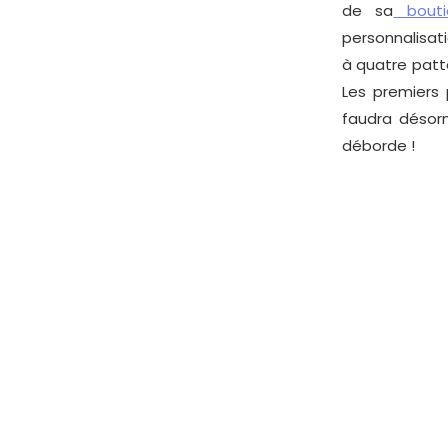
de sa
bouti
personnalisat
à quatre patte
Les premiers 
faudra désor
déborde !