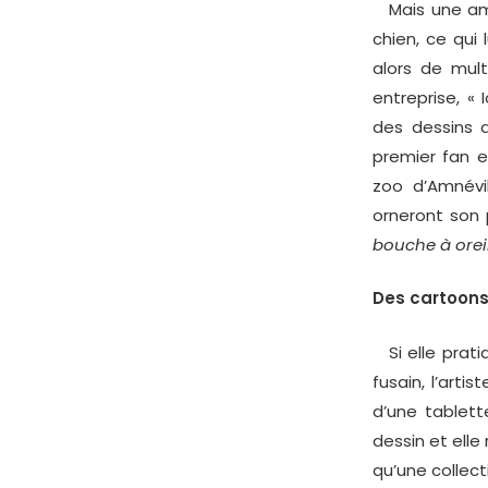
Mais une amie
chien, ce qui 
alors de mult
entreprise, «
des dessins d
premier fan e
zoo d’Amnévil
orneront son 
bouche à orei
Des cartoons
Si elle prati
fusain, l’arti
d’une tablett
dessin et elle
qu’une collect