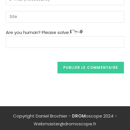
Are you human? Please solve:
Copyright Daniel Brochier -
DROM
oscope 2024 -
Webmaster@dromoscope.fr