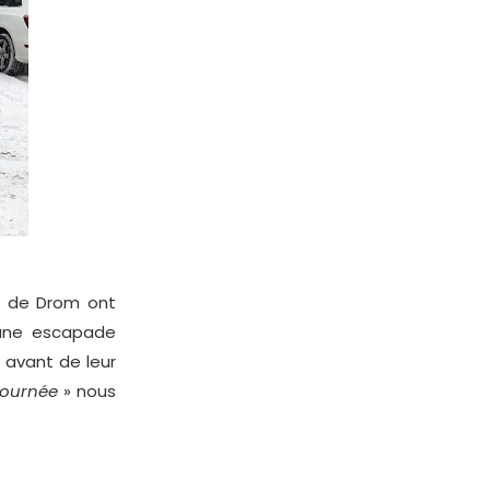
rs de Drom ont
 une escapade
 avant de leur
journée
» nous