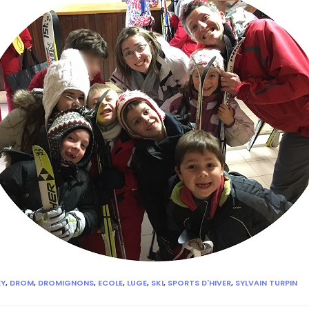
EY
,
DROM
,
DROMIGNONS
,
ECOLE
,
LUGE
,
SKI
,
SPORTS D'HIVER
,
SYLVAIN TURPIN