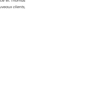
rice et Thomas
uveaux clients,