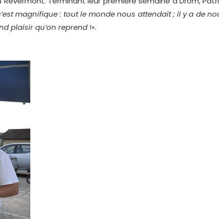
Revermont. Terminant leur première semaine à Drom, Pat
c’est magnifique : tout le monde nous attendait ; il y a de no
nd plaisir qu’on reprend
!».