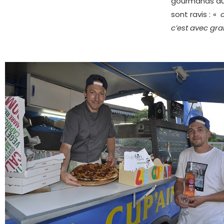
gourmands du 
sont ravis : «
c’est avec gra