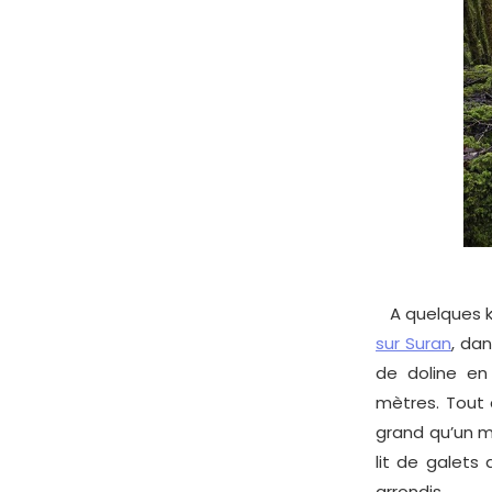
A quelques k
sur Suran
, da
de doline en
mètres. Tout 
grand qu’un m
lit de galets 
arrondis.