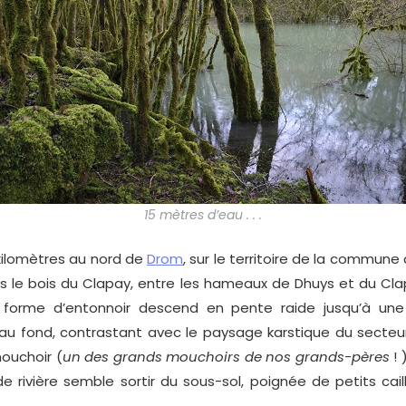
15 mètres d’eau . . .
ilomètres au nord de
Drom
, sur le territoire de la commune
ns le bois du Clapay, entre les hameaux de Dhuys et du Cla
 forme d’entonnoir descend en pente raide jusqu’à une
au fond, contrastant avec le paysage karstique du secteur
ouchoir (
un des grands mouchoirs de nos grands-pères
! 
de rivière semble sortir du sous-sol, poignée de petits cai