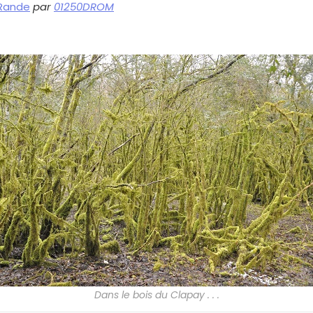
 Rande
par
01250DROM
Dans le bois du Clapay . . .