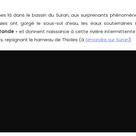
là dans le bassin du Suran, aux surprenants phénomènes
ies ont gorgé le sous-sol d’eau, les eaux souterraines 
 Rande
» et donnent naissance à cette rivière intermittente 
és, rejoignant le hameau de Thioles (à
Simandre sur Suran
).