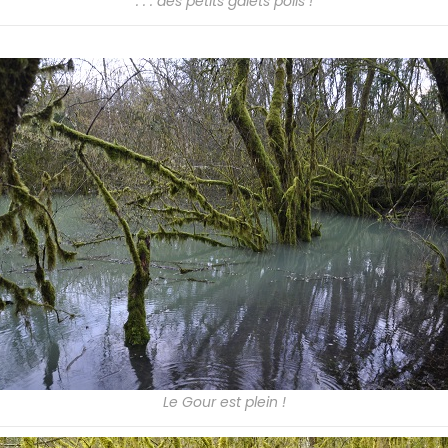
. . . des petits galets polis !
Le Gour est plein !