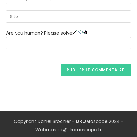
Are you human? Please solve:
Copyright Daniel Brochier -
DROM
oscope 2024 -
Webmaster@dromoscope.fr