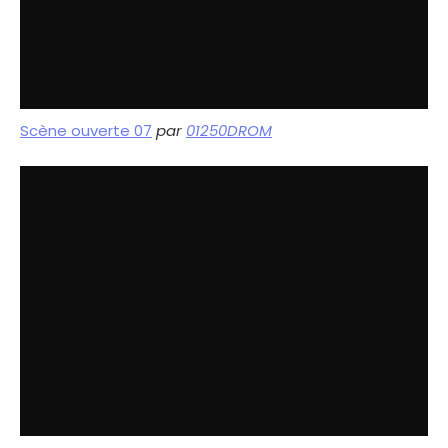
Scène ouverte 07
par
01250DROM