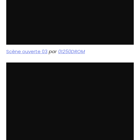
Scène ouverte 03
par
01250DROM