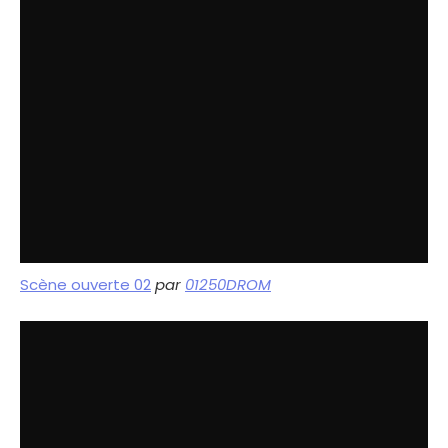
Scène ouverte 02
par
01250DROM