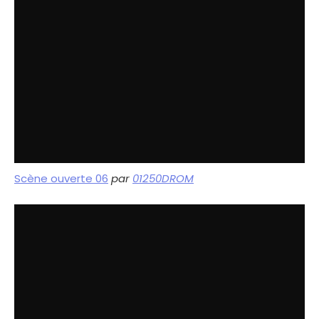
Scène ouverte 06
par
01250DROM