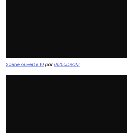
Scène ouverte 10
par
01250DROM