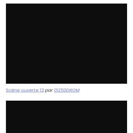
Scène ouverte 13
par
01250DROM