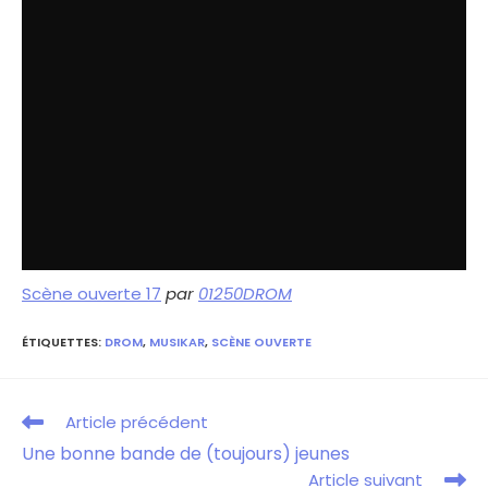
Scène ouverte 17
par
01250DROM
ÉTIQUETTES
:
DROM
,
MUSIKAR
,
SCÈNE OUVERTE
Article précédent
Une bonne bande de (toujours) jeunes
Article suivant