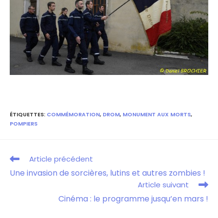
ÉTIQUETTES
:
COMMÉMORATION
,
DROM
,
MONUMENT AUX MORTS
,
POMPIERS
Article précédent
Une invasion de sorcières, lutins et autres zombies !
Article suivant
Cinéma : le programme jusqu’en mars !