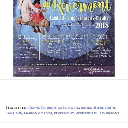
ÉTIQUETTES
:
BÉRANGÈRE BULIN
,
CA3B
,
CCTER
,
DROM
,
HÉLÈNE SUBTIL
,
JAVA BIEN
,
MARION CORDIER
,
REVERMONT
,
VENDREDIS DU REVERMONT