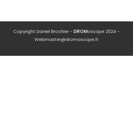
Copyright Daniel Brochier -
DROM
oscope 2024 -
Webmaster@dromoscope.fr