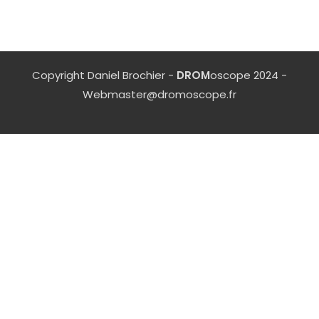
Copyright Daniel Brochier -
DROM
oscope 2024 -
Webmaster@dromoscope.fr