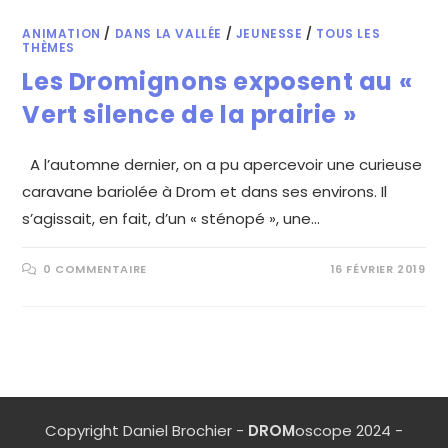
ANIMATION
/
DANS LA VALLÉE
/
JEUNESSE
/
TOUS LES
THÈMES
Les Dromignons exposent au «
Vert silence de la prairie »
A l’automne dernier, on a pu apercevoir une curieuse
caravane bariolée à Drom et dans ses environs. Il
s’agissait, en fait, d’un « sténopé », une…
0 COMMENTAIRE
16 FÉVRIER 2019
Copyright Daniel Brochier -
DROM
oscope 2024 -