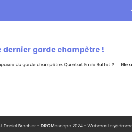
 le dernier garde champêtre !
 l’impasse du garde champêtre. Qui était Emile Buffet ? Elle
t Daniel Brochier -
DROM
oscope 2024 - Webmaster@dromo