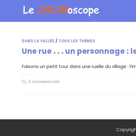
DANS LA VALLÉE
/
TOUS LES THÈMES
Une rue . . . un personnage :
Faisons un petit tour dans une ruelle du village :
0 COMMENTAIRE
Copyrigh