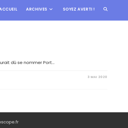
ACCUEIL
ARCHIVES
SOYEZ AVERTI !
 aurait dû se nommer Port…
3 MAI 2020
scope.fr