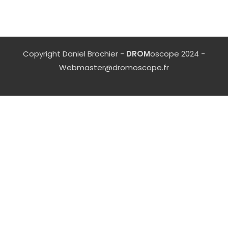
Copyright Daniel Brochier -
DROM
oscope 2024 -
Webmaster@dromoscope.fr