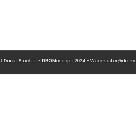
t Daniel Brochier -
DROM
oscope 2024 - Webmaster@dromo